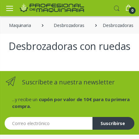
0
Maquinaria
Desbrozadoras
Desbrozadoras co
Desbrozadoras con ruedas
Suscríbete a nuestra newsletter
...y recibe un
cupón por valor de 10€ para tu primera
compra.
Correo electrónico
Suscribirse