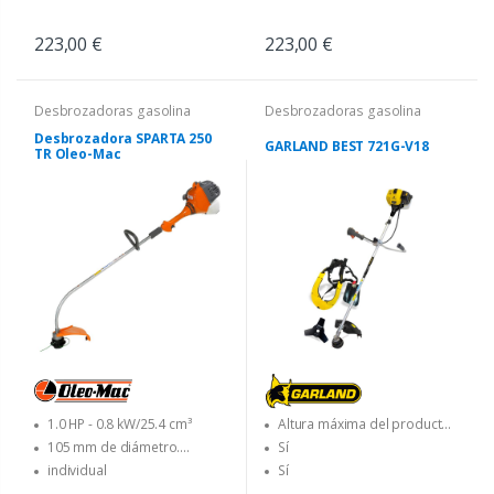
223,00 €
223,00 €
Desbrozadoras gasolina
Desbrozadoras gasolina
Desbrozadora SPARTA 250
GARLAND BEST 721G-V18
TR Oleo-Mac
1.0 HP - 0.8 kW/25.4 cm³
Altura máxima del producto
(en cm)
105 mm de diámetro.
Sí
Cabezal Tap&Go con 2,00 mm
individual
Sí
de diámetro. línea