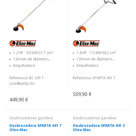
1.2 HP - 0.9 kW/21.7 cm³
1.8 HP - 1.3 kW/36.2 cm³
130 mm de diámetro.
130 mm de diámetro.
Cabezal Load&Go con 2,40 mm
Cabezal Load&Go con
Empuñadura
Empuñadura
de diámetro. linea - 255 mm
diámetro 3.00 mm. linea - 255
dia. disco con 3 cuchillas
mm dia. disco con 3 cuchillas
Referencia: BC 241 T -
Referencia: SPARTA 381 T
Load&amp;Go
509,90 €
449,90 €
Desbrozadoras gasolina
Desbrozadoras gasolina
Desbrozadora SPARTA 441 T
Desbrozadora SPARTA 441 S
Oleo-Mac
Oleo-Mac