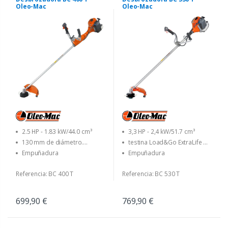
Oleo-Mac
Oleo-Mac
2.5 HP - 1.83 kW/44.0 cm³
3,3 HP - 2,4 kW/51.7 cm³
130 mm de diámetro.
testina Load&Go ExtraLife Ø
Cabezal Load&Go con
130 mm (con rinforzo in
Empuñadura
Empuñadura
diámetro 3.00 mm. linea - 255
metallo) con filo Ø 3,0 mm -
mm dia. disco con 3 cuchillas
disco a 3 denti Ø 300 mm
Referencia: BC 400 T
Referencia: BC 530 T
699,90 €
769,90 €