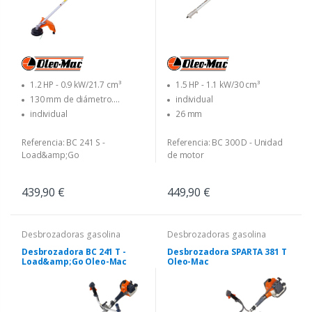
1.2 HP - 0.9 kW/21.7 cm³
1.5 HP - 1.1 kW/30 cm³
130 mm de diámetro.
individual
Cabezal Load&Go con 2,40 mm
individual
26 mm
de diámetro. linea - 255 mm
dia. disco con 3 cuchillas
Referencia: BC 241 S -
Referencia: BC 300 D - Unidad
Load&amp;Go
de motor
439,90 €
449,90 €
Desbrozadoras gasolina
Desbrozadoras gasolina
Desbrozadora BC 241 T -
Desbrozadora SPARTA 381 T
Load&amp;Go Oleo-Mac
Oleo-Mac