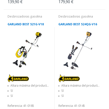
139,90 €
179,90 €
Desbrozadoras gasolina
Desbrozadoras gasolina
GARLAND BEST 521G-V18
GARLAND BEST 524QG-V16
Altura máxima del producto
Altura máxima del producto
(en cm)
(en cm)
Sí
Sí
Sí
Sí
Referencia: 41-0185
Referencia: 41-0145