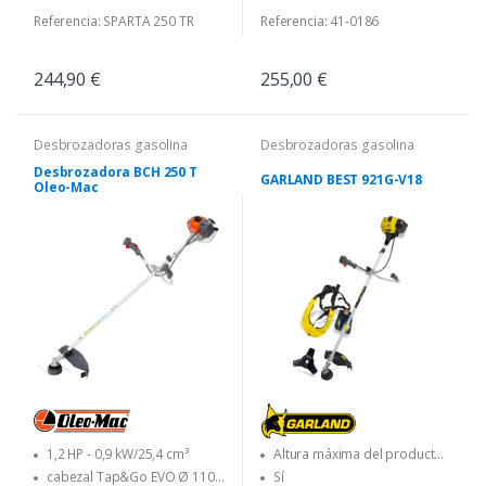
Referencia: SPARTA 250 TR
Referencia: 41-0186
244,90 €
255,00 €
Desbrozadoras gasolina
Desbrozadoras gasolina
Desbrozadora BCH 250 T
GARLAND BEST 921G-V18
Oleo-Mac
1,2 HP - 0,9 kW/25,4 cm³
Altura máxima del producto
(en cm)
cabezal Tap&Go EVO Ø 110
Sí