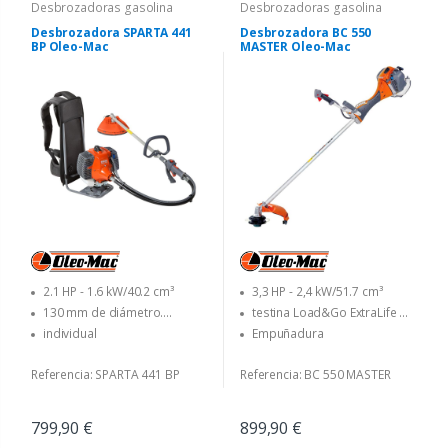
Desbrozadoras gasolina
Desbrozadoras gasolina
Desbrozadora SPARTA 441
Desbrozadora BC 550
BP Oleo-Mac
MASTER Oleo-Mac
2.1 HP - 1.6 kW/40.2 cm³
3,3 HP - 2,4 kW/51.7 cm³
130 mm de diámetro.
testina Load&Go ExtraLife Ø
Cabezal Load&Go con
130 mm (con rinforzo in
individual
Empuñadura
diámetro 3.00 mm. linea - 255
metallo) con filo Ø 3,0 mm -
mm dia. disco con 3 cuchillas
disco a 3 denti Ø 300 mm
Referencia: SPARTA 441 BP
Referencia: BC 550 MASTER
799,90 €
899,90 €