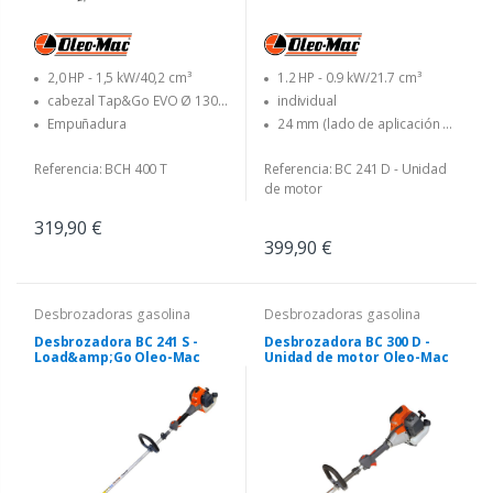
2,0 HP - 1,5 kW/40,2 cm³
1.2 HP - 0.9 kW/21.7 cm³
cabezal Tap&Go EVO Ø 130
individual
mm con hilo Ø 2,40 mm - disco
Empuñadura
24 mm (lado de aplicación 26
de 3 dientes Ø 255 mm
mm)
Referencia: BCH 400 T
Referencia: BC 241 D - Unidad
de motor
319,90 €
399,90 €
Desbrozadoras gasolina
Desbrozadoras gasolina
Desbrozadora BC 241 S -
Desbrozadora BC 300 D -
Load&amp;Go Oleo-Mac
Unidad de motor Oleo-Mac