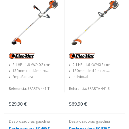
2.1 HP - 1.6 kW/40.2 cm³
2.1 HP - 1.6 kW/40.2 cm³
130 mm de diámetro.
130 mm de diámetro.
Cabezal Load&Go con
Cabezal Load&Go con
Empuñadura
individual
diámetro 3.00 mm. linea - 255
diámetro 3.00 mm. línea
mm dia. disco con 3 cuchillas
Referencia: SPARTA 441 T
Referencia: SPARTA 441 S
529,90 €
569,90 €
Desbrozadoras gasolina
Desbrozadoras gasolina
Desbrozadora BC 400 T
Desbrozadora BC 530 T