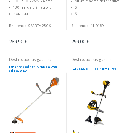
1.0 HP - 0.8 kW/25.4 cm³
Altura máxima del producto
(en cm)
130 mm de diámetro.
Sí
Cabezal Tap&Go con 2,40 mm
individual
Sí
de diámetro. línea
Referencia: SPARTA 250 S
Referencia: 41-0189
289,90 €
299,00 €
Desbrozadoras gasolina
Desbrozadoras gasolina
Desbrozadora SPARTA 250 T
GARLAND ELITE 1021G-V19
Oleo-Mac