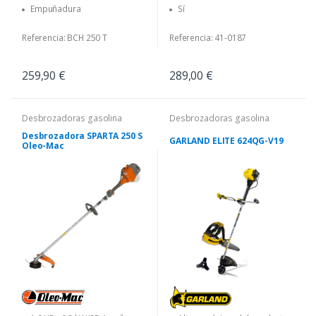
mm con hilo Ø 2,40 mm - disco
Empuñadura
Sí
de 3 dientes Ø 255 mm
Referencia: BCH 250 T
Referencia: 41-0187
259,90 €
289,00 €
Desbrozadoras gasolina
Desbrozadoras gasolina
Desbrozadora SPARTA 250 S
GARLAND ELITE 624QG-V19
Oleo-Mac