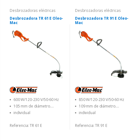
Desbrozadoras eléctricas
Desbrozadoras eléctricas
Desbrozadora TR 61 E Oleo-
Desbrozadora TR 91 E Oleo-
Mac
Mac
600 W/120-230 V/50-60 Hz
850 W/120-230 V/50-60 Hz
105 mm de diámetro.
109 mm de diámetro.
Cabeza Tap&Go con 1.65 mm
Cabezal Tap&Go con 1,60 mm
individual
individual
de diámetro. línea
de diámetro. línea
Referencia: TR 61 E
Referencia: TR 91 E