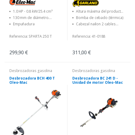
1.0 HP - 0.8 kW/25.4 cm³
Altura máxima del producto
(en cm)
130 mm de diámetro.
Bomba de cebado (térmica)
Cabezal Tap&Go con 2,40 mm
Empuñadura
Cabezal nailon 2 cables
de diámetro. linea - 255 mm
suministrado
dia. disco con 3 cuchillas
Referencia: SPARTA 250 T
Referencia: 41-0188
299,90 €
311,00 €
Desbrozadoras gasolina
Desbrozadoras gasolina
Desbrozadora BCH 400 T
Desbrozadora BC 241 D -
Oleo-Mac
Unidad de motor Oleo-Mac