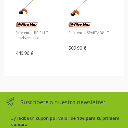
Referencia: BC 241 T -
Referencia: SPARTA 381 T
Load&amp;Go
509,90 €
449,90 €
Suscríbete a nuestra newsletter
...y recibe un
cupón por valor de 10€ para tu primera
compra.