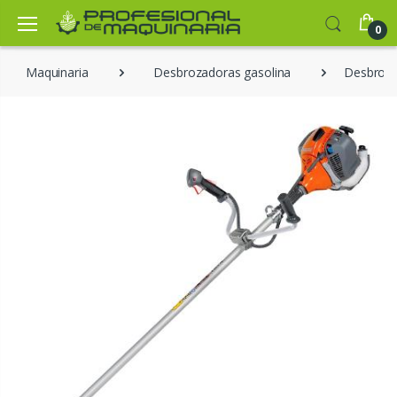
0
Maquinaria
Desbrozadoras gasolina
Desbroza