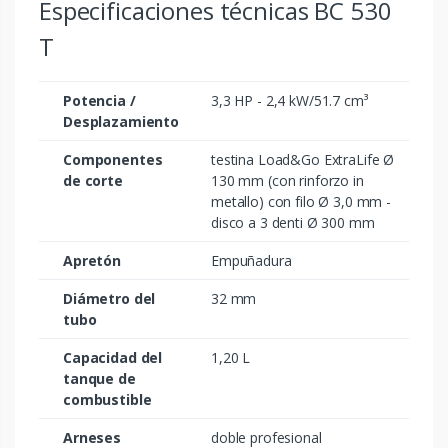
Especificaciones técnicas BC 530
T
Potencia /
3,3 HP - 2,4 kW/51.7 cm³
Desplazamiento
Componentes
testina Load&Go ExtraLife Ø
de corte
130 mm (con rinforzo in
metallo) con filo Ø 3,0 mm -
disco a 3 denti Ø 300 mm
Apretón
Empuñadura
Diámetro del
32 mm
tubo
Capacidad del
1,20 L
tanque de
combustible
Arneses
doble profesional