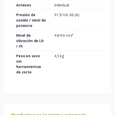
Arneses
individual
Presión de
91.5/106 dB (A)
sonido / nivel de
potencia
Nivel de
4.8/4.6 m/s²
vibración de Lh
/ rh
Peso en seco
4,5 kg
sin
herramientas
de corte
Productos en la misma categoría