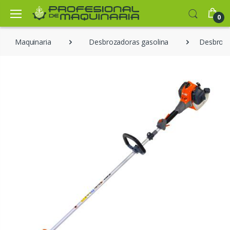
0
Maquinaria
Desbrozadoras gasolina
Desbroza