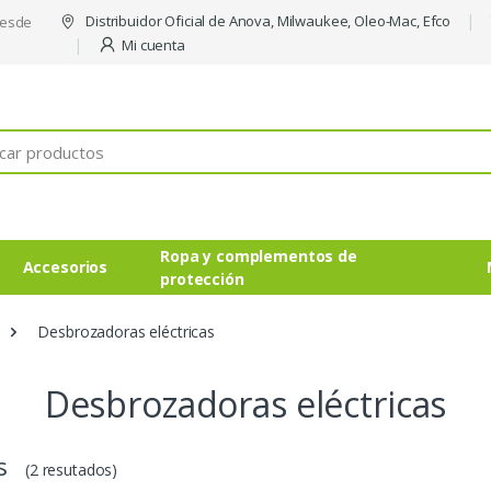
Distribuidor Oficial de Anova, Milwaukee, Oleo-Mac, Efco
desde
Mi cuenta
Ropa y complementos de
Accesorios
protección
Desbrozadoras eléctricas
Desbrozadoras eléctricas
s
(2 resutados)