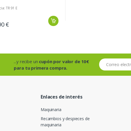
ia: TR 91 E
90 €
...y recibe un
cupón por valor de 10€
Correo electróni
para tu primera compra.
Enlaces de interés
Maquinaria
Recambios y despieces de
maquinaria