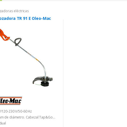
adoras eléctricas
ozadora TR 91 E Oleo-Mac
/120-230 V/50-60 Hz
m de diámetro. Cabezal Tap&Go
0 mm de diámetro. línea
dual