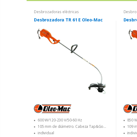
Desbrozadoras eléctricas
Desbroz
Desbrozadora TR 61 E Oleo-Mac
Desbr
600 W/120-230 V/50-60 Hz
850 W
105 mm de diámetro. Cabeza Tap&Go
109 m
con 1.65 mm de diámetro. línea
con 1,6
individual
indivi