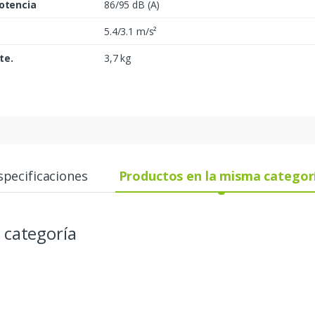
potencia
86/95 dB (A)
5.4/3.1 m/s²
te.
3,7 kg
specificaciones
Productos en la misma categor
 categoría