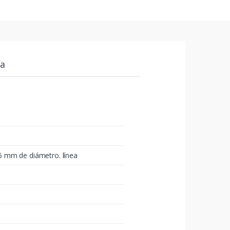
ía
 mm de diámetro. línea