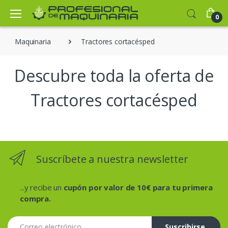
0
Maquinaria
Tractores cortacésped
Descubre toda la oferta de
Tractores cortacésped
Suscríbete a nuestra newsletter
...y recibe un
cupón por valor de 10€ para tu primera
compra.
Correo electrónico
Suscribirse