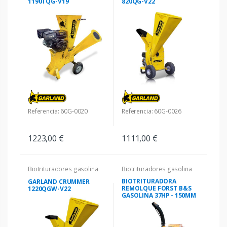
1190TQG-V19
820QG-V22
Referencia: 60G-0020
Referencia: 60G-0026
1223,00 €
1111,00 €
Biotrituradores gasolina
Biotrituradores gasolina
BIOTRITURADORA
GARLAND CRUMMER
REMOLQUE FORST B&S
1220QGW-V22
GASOLINA 37HP - 150MM