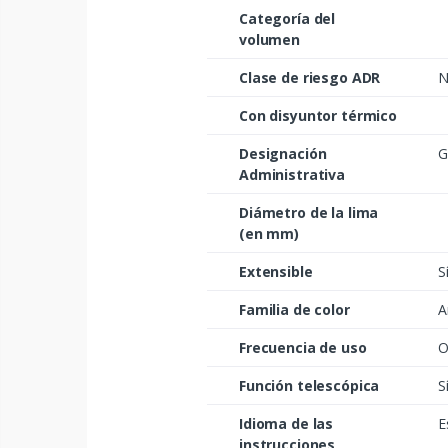
Categoría del
volumen
Clase de riesgo ADR
N
Con disyuntor térmico
Designación
G
Administrativa
Diámetro de la lima
(en mm)
Extensible
S
Familia de color
A
Frecuencia de uso
O
Función telescópica
S
Idioma de las
E
instrucciones