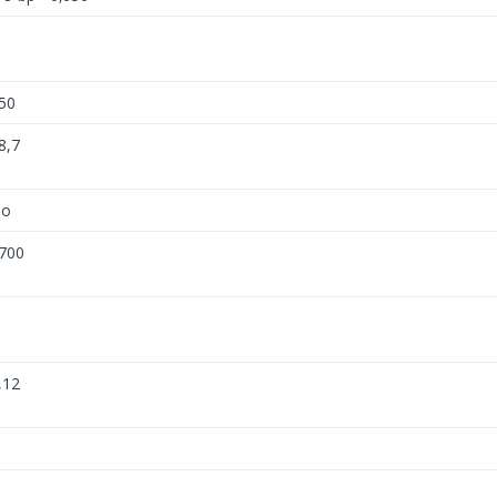
50
8,7
o
700
,12