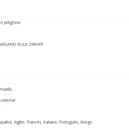
o peligroso
ARLAND BULK 298OFE
í
marillo
casional
í
spañol, Inglés, Francés, Italiano, Portugués, Griego