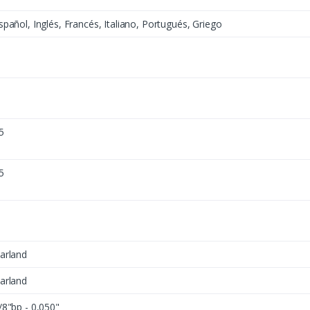
spañol, Inglés, Francés, Italiano, Portugués, Griego
5
5
arland
arland
/8"bp - 0,050"