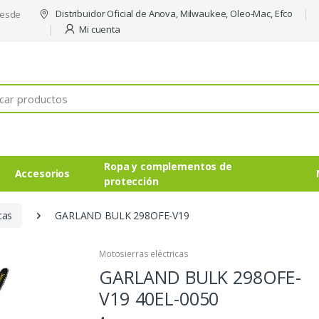
Distribuidor Oficial de Anova, Milwaukee, Oleo-Mac, Efco
desde
Mi cuenta
Ropa y complementos de
Accesorios
protección
cas
GARLAND BULK 298OFE-V19
Motosierras eléctricas
GARLAND BULK 298OFE-
V19
40EL-0050