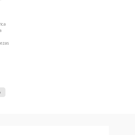
ica
a
iezas
n