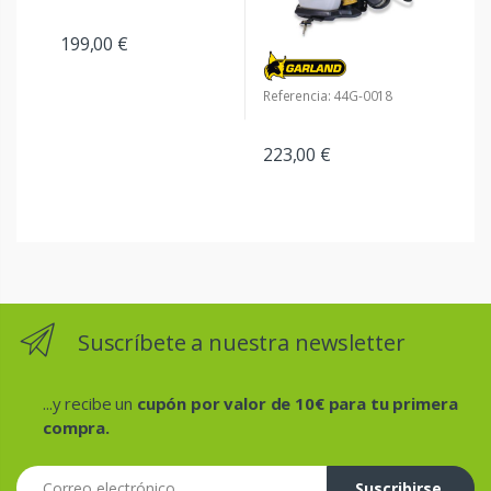
199,00 €
Referencia: 44G-0018
223,00 €
Suscríbete a nuestra newsletter
...y recibe un
cupón por valor de 10€ para tu primera
compra.
Correo electrónico
Suscribirse