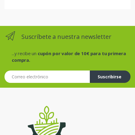
Suscríbete a nuestra newsletter
...y recibe un
cupón por valor de 10€ para tu primera
compra.
Correo electrónico
Suscribirse