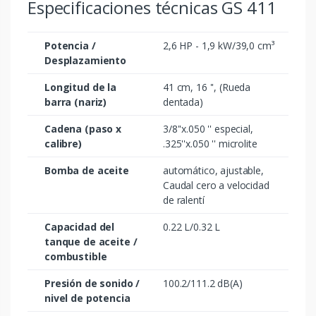
Especificaciones técnicas GS 411
Potencia /
2,6 HP - 1,9 kW/39,0 cm³
Desplazamiento
Longitud de la
41 cm, 16 '', (Rueda
barra (nariz)
dentada)
Cadena (paso x
3/8''x.050 '' especial,
calibre)
.325''x.050 '' microlite
Bomba de aceite
automático, ajustable,
Caudal cero a velocidad
de ralentí
Capacidad del
0.22 L/0.32 L
tanque de aceite /
combustible
Presión de sonido /
100.2/111.2 dB(A)
nivel de potencia