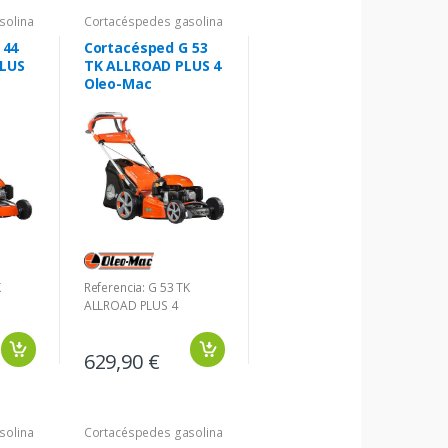
solina
Cortacéspedes gasolina
 44
Cortacésped G 53
LUS
TK ALLROAD PLUS 4
Oleo-Mac
K
Referencia: G 53 TK
ALLROAD PLUS 4
629,90 €
solina
Cortacéspedes gasolina