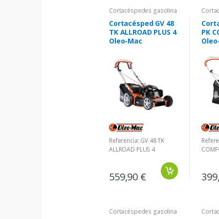
Cortacéspedes gasolina
Corta
Cortacésped GV 48
Cort
TK ALLROAD PLUS 4
PK C
Oleo-Mac
Oleo
Referencia: GV 48 TK
Refere
ALLROAD PLUS 4
COMF
559,90 €
399
Cortacéspedes gasolina
Corta