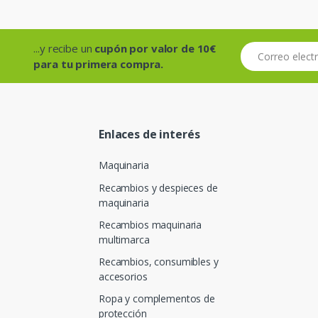
...y recibe un
cupón por valor de 10€
Correo electróni
para tu primera compra.
Enlaces de interés
Maquinaria
Recambios y despieces de
maquinaria
Recambios maquinaria
multimarca
Recambios, consumibles y
accesorios
Ropa y complementos de
protección