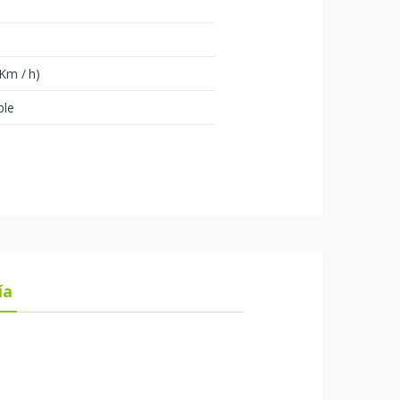
Km / h)
ble
ía