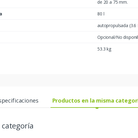
de 20 a 75 mm.
a
80 l
autopropulsada (3.6 
Opcional/No disponi
53.3 kg
specificaciones
Productos en la misma categor
 categoría