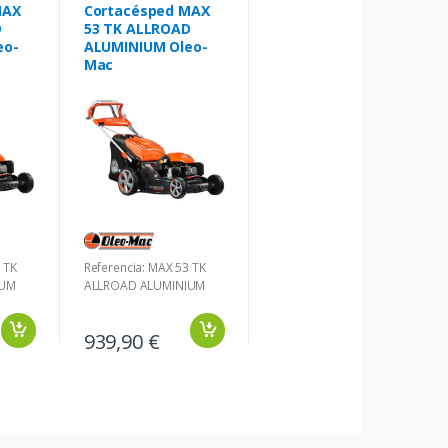
MAX
Cortacésped MAX
D
53 TK ALLROAD
eo-
ALUMINIUM Oleo-
Mac
 TK
Referencia: MAX 53 TK
IUM
ALLROAD ALUMINIUM
939,90 €