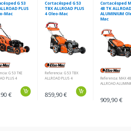
acésped G 53
Cortacésped G 53
Cortacésped 
ALLROAD PLUS
TBX ALLROAD PLUS
48 TK ALLROA
eo-Mac
4 Oleo-Mac
ALUMINIUM Ol
Mac
ncia: G 53 TKE
Referencia: G 53 TBX
AD PLUS 4
ALLROAD PLUS 4
Referencia: MAX 48
ALLROAD ALUMIN
,90 €
859,90 €
909,90 €