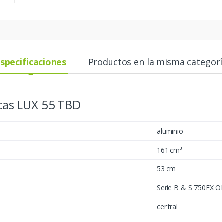
specificaciones
Productos en la misma categor
icas LUX 55 TBD
aluminio
161 cm³
53 cm
Serie B & S 750EX 
central