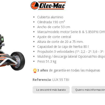
Cubierta aluminio
Cilindrada 190 cm³
Ancho de corte 53 cm
Marca/modelo motor Serie B & S 850PXi OH
Ajuste de corte central
Altura de corte de 20 a 75 mm.
Capacidad de la caja de hierba 80 l
Propulsión 3 velocidades (1ª: 2,2 - 2ª: 3,6 - 3ª
Mulching / descarga lateral Opcional/No disp
Peso 51.3 kg
3 años
de garantía en todas las máquinas
Referencia
: LUX 55 TBI
Lo encontré más barato
Quiero más informació