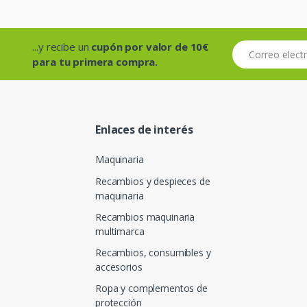
...y recibe un
cupón por valor de 10€
Correo electróni
para tu primera compra.
Enlaces de interés
Maquinaria
Recambios y despieces de
maquinaria
Recambios maquinaria
multimarca
Recambios, consumibles y
accesorios
Ropa y complementos de
protección