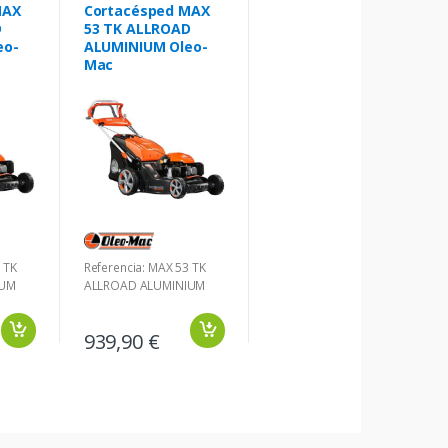
MAX
Cortacésped MAX
D
53 TK ALLROAD
eo-
ALUMINIUM Oleo-
Mac
 TK
Referencia: MAX 53 TK
IUM
ALLROAD ALUMINIUM
939,90 €