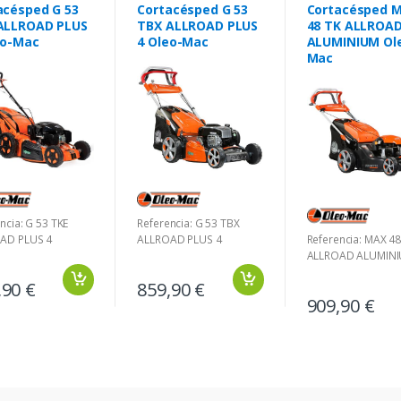
acésped G 53
Cortacésped G 53
Cortacésped 
ALLROAD PLUS
TBX ALLROAD PLUS
48 TK ALLROA
eo-Mac
4 Oleo-Mac
ALUMINIUM Ol
Mac
ncia: G 53 TKE
Referencia: G 53 TBX
AD PLUS 4
ALLROAD PLUS 4
Referencia: MAX 48
ALLROAD ALUMIN
,90 €
859,90 €
909,90 €