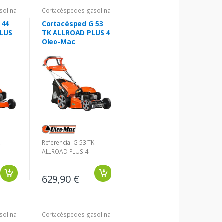
solina
Cortacéspedes gasolina
 44
Cortacésped G 53
LUS
TK ALLROAD PLUS 4
Oleo-Mac
K
Referencia: G 53 TK
ALLROAD PLUS 4
629,90 €
solina
Cortacéspedes gasolina