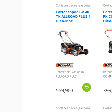
Cortacéspedes gasolina
Corta
Cortacésped GV 48
Cort
TK ALLROAD PLUS 4
PK C
Oleo-Mac
Oleo
Referencia: GV 48 TK
Refere
ALLROAD PLUS 4
COMF
559,90 €
399
Cortacéspedes gasolina
Corta