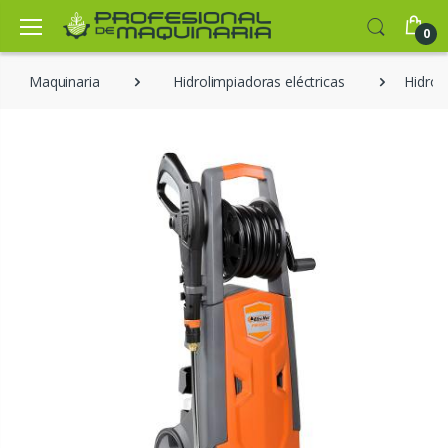
0
Maquinaria
Hidrolimpiadoras eléctricas
Hidrol