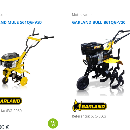
adas
Motoazadas
ND MULE 561QG-V20
GARLAND BULL 861QG-V20
cia: 63G-0060
Referencia: 63G-0063
00 €