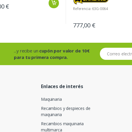
00 €
Referencia: 63G-0064
777,00 €
...y recibe un
cupón por valor de 10€
Correo electróni
para tu primera compra.
Enlaces de interés
Maquinaria
Recambios y despieces de
maquinaria
Recambios maquinaria
multimarca