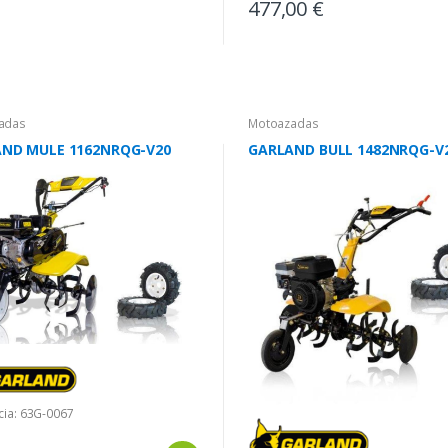
477,00 €
adas
Motoazadas
ND MULE 1162NRQG-V20
GARLAND BULL 1482NRQG-V
cia: 63G-0067