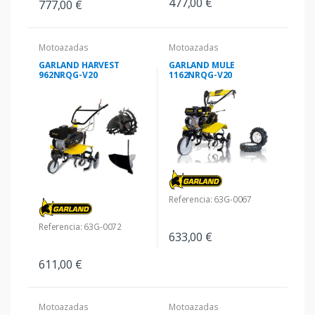
477,00 €
777,00 €
Motoazadas
Motoazadas
GARLAND HARVEST
GARLAND MULE
962NRQG-V20
1162NRQG-V20
Referencia: 63G-0067
Referencia: 63G-0072
633,00 €
611,00 €
Motoazadas
Motoazadas