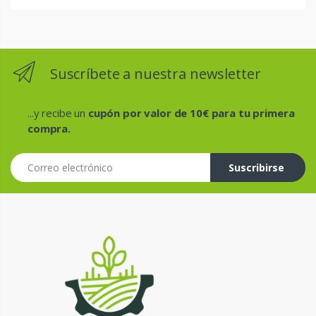
Suscríbete a nuestra newsletter
...y recibe un
cupón por valor de 10€ para tu primera
compra.
Correo electrónico
Suscribirse