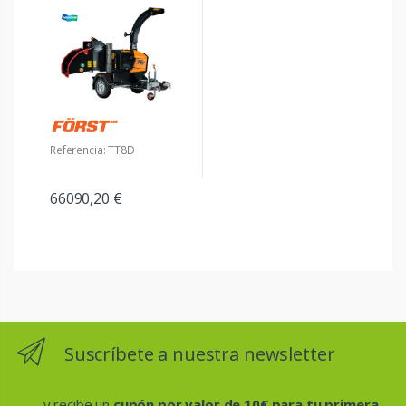
Referencia: TT8D
66090,20 €
Suscríbete a nuestra newsletter
...y recibe un
cupón por valor de 10€ para tu primera