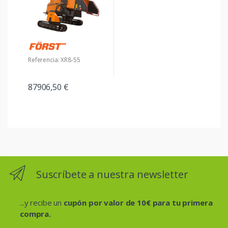
Referencia: XR8-55
87906,50 €
Suscríbete a nuestra newsletter
...y recibe un
cupón por valor de 10€ para tu primera
compra.